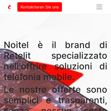
Kontaktieren Sie uns
Noitel è il brand di
Retelit specializzato
nell'offrire soluzioni di
telefonia mobile.
Le nostre offerte sono
semplici e trasparenti,
senza nessun costo