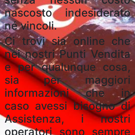
nascosto indesiderato
né vincoli.
Ci trovi sia online che
nei nostri Punti Vendita
e per qualunque cosa,
sia per maggiori
informazioni che in
caso avessi bisogno di
Assistenza, i nostri
operatori sono sempre